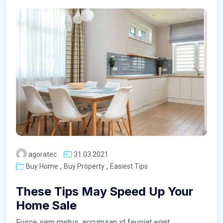
agoratec
31.03.2021
,
,
Buy Home
Buy Property
Easiest Tips
These Tips May Speed Up Your
Home Sale
Fusce sem metus, accumsan id feugiat eget,