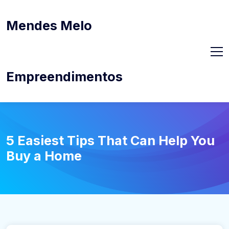
Mendes Melo
Empreendimentos
5 Easiest Tips That Can Help You
Buy a Home